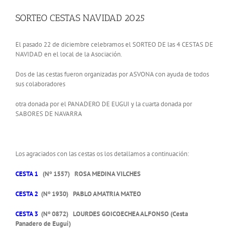
View
Larger
SORTEO CESTAS NAVIDAD 2025
Image
El pasado 22 de diciembre celebramos el SORTEO DE las 4 CESTAS DE
NAVIDAD en el local de la Asociación.
Dos de las cestas fueron organizadas por ASVONA con ayuda de todos
sus colaboradores
otra donada por el PANADERO DE EUGUI y la cuarta donada por
SABORES DE NAVARRA
Los agraciados con las cestas os los detallamos a continuación:
CESTA 1
(Nº 1557) ROSA MEDINA VILCHES
CESTA 2
(Nº 1930) PABLO AMATRIA MATEO
CESTA 3
(Nº 0872) LOURDES GOICOECHEA ALFONSO (Cesta
Panadero de Eugui)