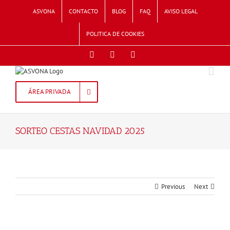
Skip
ASVONA
CONTACTO
BLOG
FAQ
AVISO LEGAL
to
content
POLITICA DE COOKIES
Facebook
Twitter
Instagram
ÁREA PRIVADA
SORTEO CESTAS NAVIDAD 2025
Previous
Next