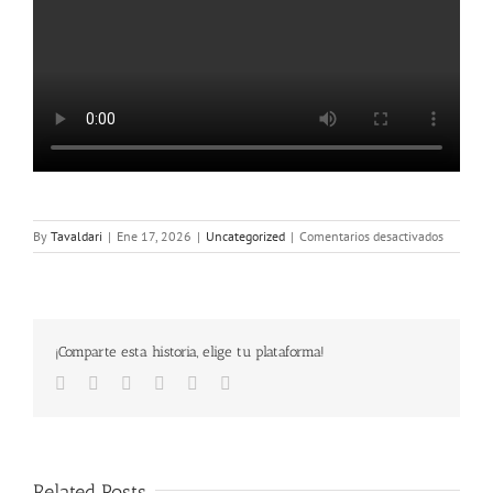
en
By
Tavaldari
|
Ene 17, 2026
|
Uncategorized
|
Comentarios desactivados
SORTEO
CESTAS
NAVIDA
2025
¡Comparte esta historia, elige tu plataforma!
Facebook
Twitter
LinkedIn
Google+
Pinterest
Email
Related Posts