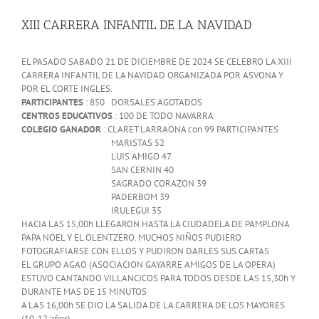
View
Larger
XIII CARRERA INFANTIL DE LA NAVIDAD
Image
EL PASADO SABADO 21 DE DICIEMBRE DE 2024 SE CELEBRO LA XIII
CARRERA INFANTIL DE LA NAVIDAD ORGANIZADA POR ASVONA Y
POR EL CORTE INGLES.
PARTICIPANTES
: 850 DORSALES AGOTADOS
CENTROS EDUCATIVOS
: 100 DE TODO NAVARRA
COLEGIO GANADOR
: CLARET LARRAONA con 99 PARTICIPANTES
MARISTAS 52
LUIS AMIGO 47
SAN CERNIN 40
SAGRADO CORAZON 39
PADERBOM 39
IRULEGUI 35
HACIA LAS 15,00h LLEGARON HASTA LA CIUDADELA DE PAMPLONA
PAPA NOEL Y EL OLENTZERO. MUCHOS NIÑOS PUDIERO
FOTOGRAFIARSE CON ELLOS Y PUDIRON DARLES SUS CARTAS
EL GRUPO AGAO (ASOCIACION GAYARRE AMIGOS DE LA OPERA)
ESTUVO CANTANDO VILLANCICOS PARA TODOS DESDE LAS 15,30h Y
DURANTE MAS DE 15 MINUTOS
A LAS 16,00h SE DIO LA SALIDA DE LA CARRERA DE LOS MAYORES
(10-12 años)