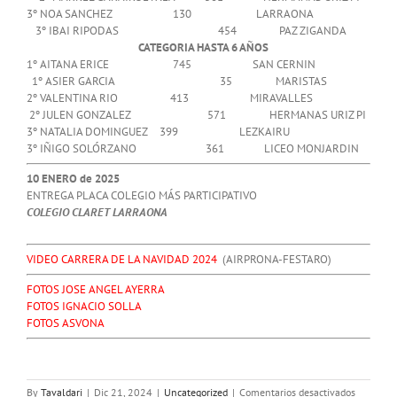
3º NOA SANCHEZ 130 LARRAONA
3º IBAI RIPODAS 454 PAZ ZIGANDA
CATEGORIA HASTA 6 AÑOS
1º AITANA ERICE 745 SAN CERNIN
1º ASIER GARCIA 35 MARISTAS
2º VALENTINA RIO 413 MIRAVALLES
2º JULEN GONZALEZ 571 HERMANAS URIZ PI
3º NATALIA DOMINGUEZ 399 LEZKAIRU
3º IÑIGO SOLÓRZANO 361 LICEO MONJARDIN
10 ENERO de 2025
ENTREGA PLACA COLEGIO MÁS PARTICIPATIVO
COLEGIO CLARET LARRAONA
VIDEO CARRERA DE LA NAVIDAD 2024
(AIRPRONA-FESTARO)
FOTOS JOSE ANGEL AYERRA
FOTOS IGNACIO SOLLA
FOTOS ASVONA
en
By
Tavaldari
|
Dic 21, 2024
|
Uncategorized
|
Comentarios desactivados