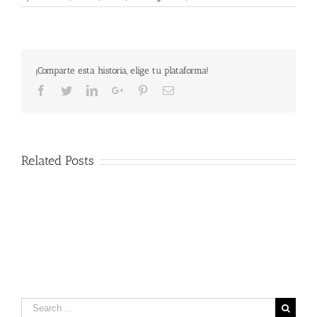
XIII
CARRERA
INFANTIL
DE
LA
¡Comparte esta historia, elige tu plataforma!
NAVIDAD
Facebook
Twitter
LinkedIn
Google+
Pinterest
Email
Related Posts
Search