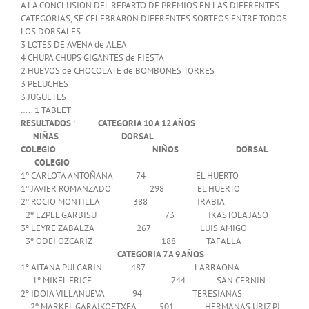
A LA CONCLUSION DEL REPARTO DE PREMIOS EN LAS DIFERENTES
CATEGORIAS, SE CELEBRARON DIFERENTES SORTEOS ENTRE TODOS
LOS DORSALES:
3 LOTES DE AVENA de ALEA
4 CHUPA CHUPS GIGANTES de FIESTA
2 HUEVOS de CHOCOLATE de BOMBONES TORRES
3 PELUCHES
3 JUGUETES
….. 1 TABLET
RESULTADOS
:
CATEGORIA 10 A 12 AÑOS
NIÑAS DORSAL
COLEGIO NIÑOS DORSAL
COLEGIO
1º CARLOTA ANTOÑANA 74 EL HUERTO
1º JAVIER ROMANZADO 298 EL HUERTO
2º ROCIO MONTILLA 388 IRABIA
2º EZPEL GARBISU 73 IKASTOLA JASO
3º LEYRE ZABALZA 267 LUIS AMIGO
3º ODEI OZCARIZ 188 TAFALLA
CATEGORIA 7 A 9 AÑOS
1º AITANA PULGARIN 487 LARRAONA
1º MIKEL ERICE 744 SAN CERNIN
2º IDOIA VILLANUEVA 94 TERESIANAS
2º MARKEL GARAIKOETXEA 501 HERMANAS URIZ PI