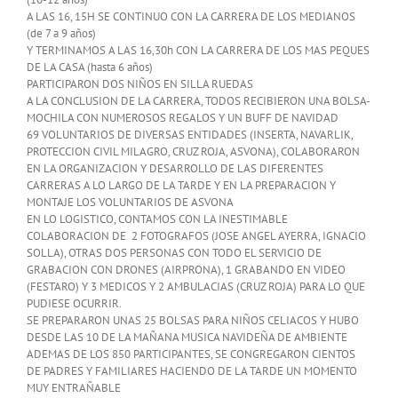
A LAS 16, 15H SE CONTINUO CON LA CARRERA DE LOS MEDIANOS
(de 7 a 9 años)
Y TERMINAMOS A LAS 16,30h CON LA CARRERA DE LOS MAS PEQUES
DE LA CASA (hasta 6 años)
PARTICIPARON DOS NIÑOS EN SILLA RUEDAS
A LA CONCLUSION DE LA CARRERA, TODOS RECIBIERON UNA BOLSA-
MOCHILA CON NUMEROSOS REGALOS Y UN BUFF DE NAVIDAD
69 VOLUNTARIOS DE DIVERSAS ENTIDADES (INSERTA, NAVARLIK,
PROTECCION CIVIL MILAGRO, CRUZ ROJA, ASVONA), COLABORARON
EN LA ORGANIZACION Y DESARROLLO DE LAS DIFERENTES
CARRERAS A LO LARGO DE LA TARDE Y EN LA PREPARACION Y
MONTAJE LOS VOLUNTARIOS DE ASVONA
EN LO LOGISTICO, CONTAMOS CON LA INESTIMABLE
COLABORACION DE 2 FOTOGRAFOS (JOSE ANGEL AYERRA, IGNACIO
SOLLA), OTRAS DOS PERSONAS CON TODO EL SERVICIO DE
GRABACION CON DRONES (AIRPRONA), 1 GRABANDO EN VIDEO
(FESTARO) Y 3 MEDICOS Y 2 AMBULACIAS (CRUZ ROJA) PARA LO QUE
PUDIESE OCURRIR.
SE PREPARARON UNAS 25 BOLSAS PARA NIÑOS CELIACOS Y HUBO
DESDE LAS 10 DE LA MAÑANA MUSICA NAVIDEÑA DE AMBIENTE
ADEMAS DE LOS 850 PARTICIPANTES, SE CONGREGARON CIENTOS
DE PADRES Y FAMILIARES HACIENDO DE LA TARDE UN MOMENTO
MUY ENTRAÑABLE