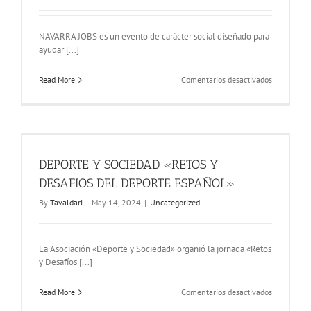
NAVARRA JOBS es un evento de carácter social diseñado para
ayudar [...]
en
Read More
Comentarios desactivados
NAVARRA
JOBS
2024
–
Baluarte
DEPORTE Y SOCIEDAD «RETOS Y
DESAFIOS DEL DEPORTE ESPAÑOL»
By
Tavaldari
|
May 14, 2024
|
Uncategorized
La Asociación «Deporte y Sociedad» organió la jornada «Retos
y Desafíos [...]
en
Read More
Comentarios desactivados
DEPORTE