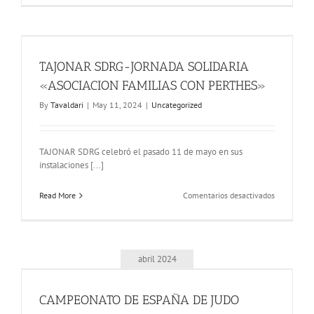
Y
SOCIEDAD
«RETOS
Y
DESAFIOS
TAJONAR SDRG-JORNADA SOLIDARIA
DEL
DEPORTE
«ASOCIACION FAMILIAS CON PERTHES»
ESPAÑOL»
By
Tavaldari
|
May 11, 2024
|
Uncategorized
TAJONAR SDRG celebró el pasado 11 de mayo en sus
instalaciones [...]
en
Read More
Comentarios desactivados
TAJONAR
SDRG-
JORNADA
SOLIDARIA
«ASOCIAC
abril 2024
FAMILIAS
CON
PERTHES»
CAMPEONATO DE ESPAÑA DE JUDO