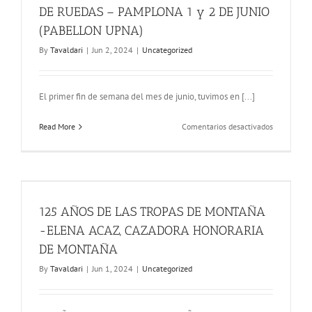
29
DE RUEDAS – PAMPLONA 1 y 2 DE JUNIO
y
30
(PABELLON UPNA)
NOVIEMBR
By
Tavaldari
|
Jun 2, 2024
|
Uncategorized
/1
DICIEMBRE
2024
El primer fin de semana del mes de junio, tuvimos en [...]
en
Read More
Comentarios desactivados
«FINAL
FOUR»
BALONCES
EN
SILLA
DE
125 AÑOS DE LAS TROPAS DE MONTAÑA
RUEDAS
–
-ELENA ACAZ, CAZADORA HONORARIA
PAMPLONA
DE MONTAÑA
1
y
By
Tavaldari
|
Jun 1, 2024
|
Uncategorized
2
DE
JUNIO