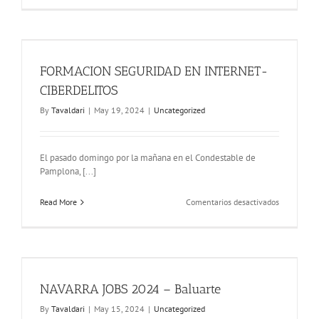
OVERTRAIL
ADVENTUR
–
«LA
RUTA
FORMACION SEGURIDAD EN INTERNET-
DE
LAS
CIBERDELITOS
BODEGAS
By
Tavaldari
|
May 19, 2024
|
Uncategorized
Y
EL
CAMINO
DE
El pasado domingo por la mañana en el Condestable de
SANTIAGO
Pamplona, [...]
en
Read More
Comentarios desactivados
FORMACIO
SEGURIDA
EN
INTERNET-
CIBERDELI
NAVARRA JOBS 2024 – Baluarte
By
Tavaldari
|
May 15, 2024
|
Uncategorized