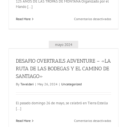
(PABELLON
125 AÑOS DE LAS TROPAS DE MONTAÑA Organizado por el
UPNA)
Mando [...]
en
Read More
Comentarios desactivados
125
AÑOS
DE
LAS
TROPAS
mayo 2024
DE
MONTAÑA
-
DESAFIO OVERTRAILS ADVENTURE – «LA
ELENA
RUTA DE LAS BODEGAS Y EL CAMINO DE
ACAZ,
CAZADOR
SANTIAGO»
HONORARI
By
Tavaldari
|
May 26, 2024
|
Uncategorized
DE
MONTAÑA
El pasado domingo 26 de mayo, se celebró en Tierra Estella
[...]
en
Read More
Comentarios desactivados
DESAFIO