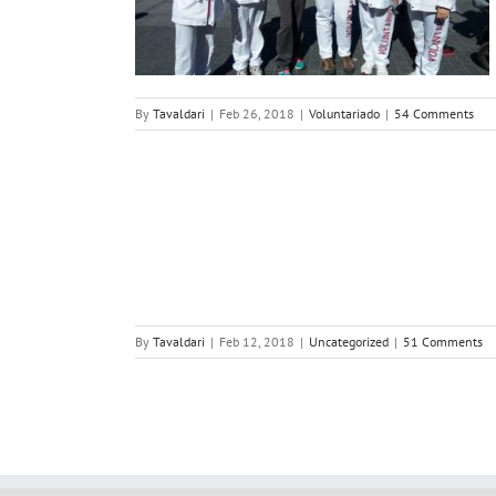
By
Tavaldari
|
Feb 26, 2018
|
Voluntariado
|
54 Comments
EL CANCER –
LIENTES
By
Tavaldari
|
Feb 12, 2018
|
Uncategorized
|
51 Comments