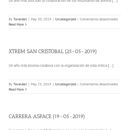
Un año más solicitan la colaboración de los voluntarios de asvona [...]
en
By
Tavaldari
|
May 30, 2019
|
Uncategorized
|
Comentarios desactivados
NAVARR
Read More
JOBS
(30-
05-
2019)
XTREM SAN CRISTOBAL (25-05-2019)
Un año más asvona colabora con la organización de esta mítica [...]
en
By
Tavaldari
|
May 25, 2019
|
Uncategorized
|
Comentarios desactivados
XTREM
Read More
SAN
CRISTO
(25-
05-
2019)
CARRERA ASPACE (19-05-2019)