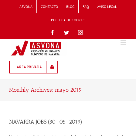
Skip
ASVONA
CONTACTO
BLOG
FAQ
AVISO LEGAL
to
content
POLITICA DE COOKIES
Facebook
Twitter
Instagram
ÁREA PRIVADA
Monthly Archives:
mayo 2019
NAVARRA JOBS (30-05-2019)