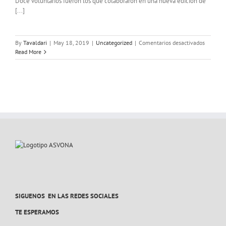
Doce voluntarios fueron los que colaboraron en una nueva edición de
[...]
en
By
Tavaldari
|
May 18, 2019
|
Uncategorized
|
Comentarios desactivados
HALF
Read More
TRIATL
(
18-
05-
2019)
SIGUENOS EN LAS REDES SOCIALES
TE ESPERAMOS