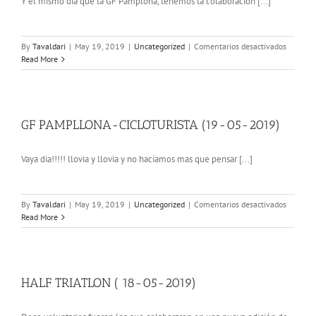
Y el mismo día que la GF Pamplona, tenemos la colaboración [...]
en
By
Tavaldari
|
May 19, 2019
|
Uncategorized
|
Comentarios desactivados
CARRER
Read More
ASPACE
(19-
05-
2019)
GF PAMPLLONA-CICLOTURISTA (19-05-2019)
Vaya dia!!!!! llovia y llovia y no hacíamos mas que pensar [...]
en
By
Tavaldari
|
May 19, 2019
|
Uncategorized
|
Comentarios desactivados
GF
Read More
PAMPLL
CICLOTU
(19-
05-
2019)
HALF TRIATLON ( 18-05-2019)