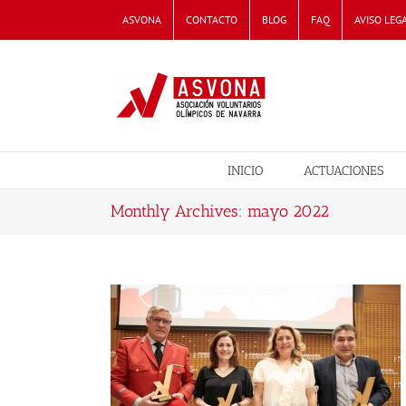
Skip
ASVONA
CONTACTO
BLOG
FAQ
AVISO LEG
to
content
INICIO
ACTUACIONES
Monthly Archives:
mayo 2022
L AÑO ASVONA