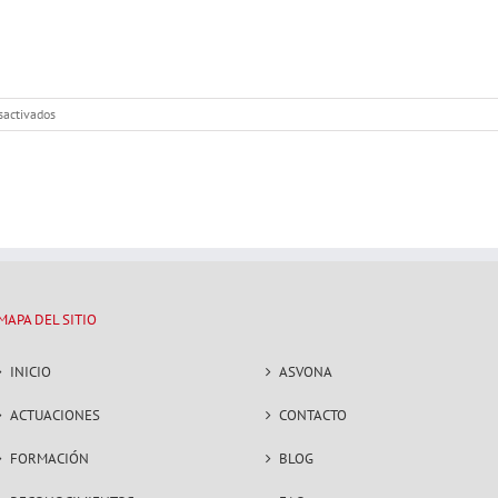
en
sactivados
PREMIOS
VOLUNTARIO
DEL
AÑO
ASVONA
2022
MAPA DEL SITIO
INICIO
ASVONA
ACTUACIONES
CONTACTO
FORMACIÓN
BLOG