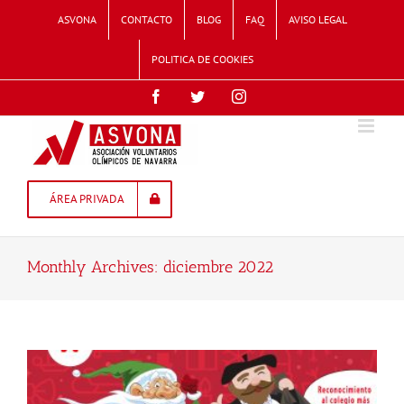
Skip
ASVONA
CONTACTO
BLOG
FAQ
AVISO LEGAL
to
content
POLITICA DE COOKIES
Facebook
Twitter
Instagram
ÁREA PRIVADA
Monthly Archives:
diciembre 2022