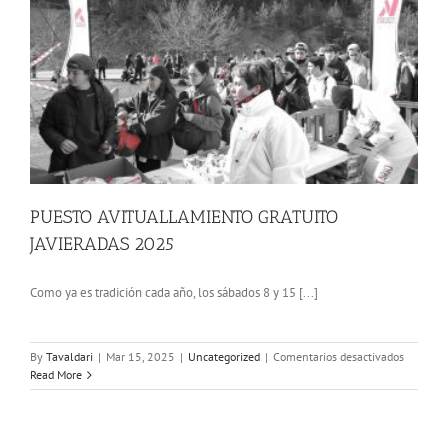
PUESTO AVITUALLAMIENTO GRATUITO
JAVIERADAS 2025
Como ya es tradición cada año, los sábados 8 y 15 [...]
en
By
Tavaldari
|
Mar 15, 2025
|
Uncategorized
|
Comentarios desactivados
PUESTO
Read More
AVITUA
GRATUI
JAVIERA
2025