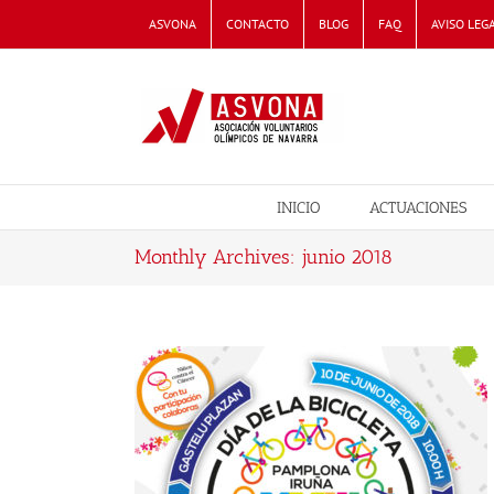
Skip
ASVONA
CONTACTO
BLOG
FAQ
AVISO LEG
to
content
INICIO
ACTUACIONES
Monthly Archives:
junio 2018
LA BICI