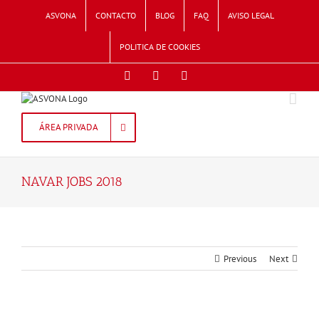
Skip
ASVONA
CONTACTO
BLOG
FAQ
AVISO LEGAL
to
content
POLITICA DE COOKIES
Facebook
Twitter
Instagram
ÁREA PRIVADA
NAVAR JOBS 2018
Previous
Next