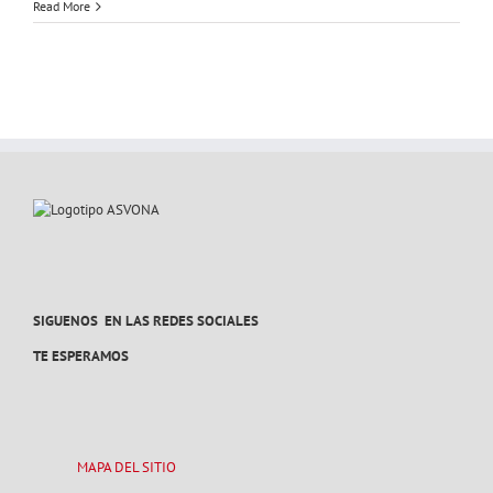
ASVONA
Read More
(DANA
VALENCIA
AYUDA
A
PAIPORTA
29
y
30
DICIEMBR
2024
SIGUENOS EN LAS REDES SOCIALES
TE ESPERAMOS
MAPA DEL SITIO