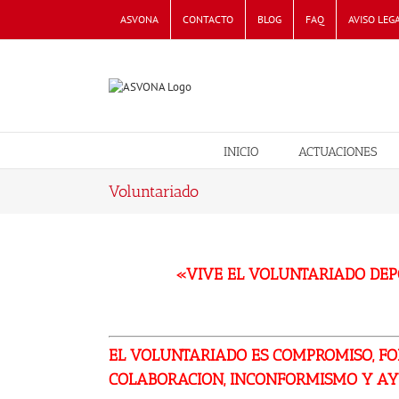
Skip
ASVONA
CONTACTO
BLOG
FAQ
AVISO LEG
to
content
INICIO
ACTUACIONES
Voluntariado
«VIVE EL VOLUNTARIADO DE
EL VOLUNTARIADO ES COMPROMISO, FO
COLABORACION, INCONFORMISMO Y A