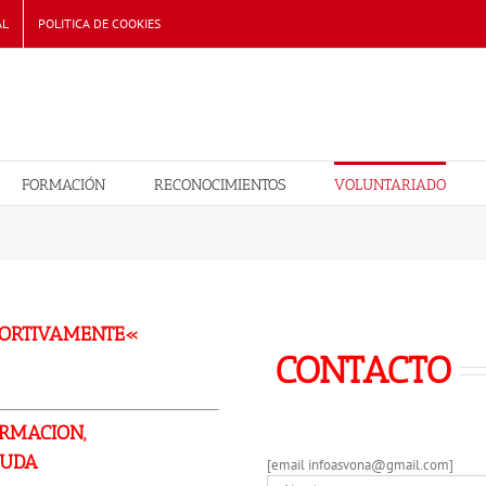
AL
POLITICA DE COOKIES
FORMACIÓN
RECONOCIMIENTOS
VOLUNTARIADO
PORTIVAMENTE
«
CONTACTO
RMACION,
YUDA
[email infoasvona@gmail.com]