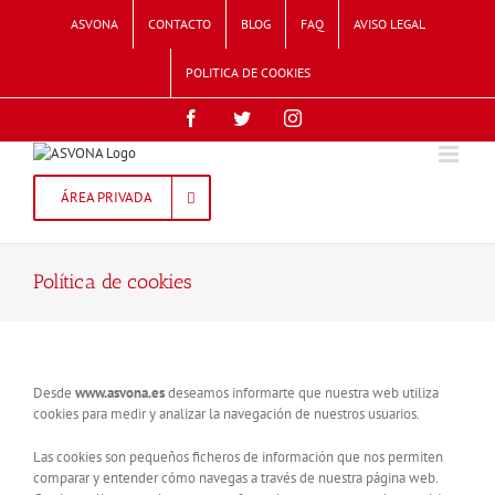
Skip
ASVONA
CONTACTO
BLOG
FAQ
AVISO LEGAL
to
content
POLITICA DE COOKIES
Facebook
Twitter
Instagram
ÁREA PRIVADA
Política de cookies
Desde
www.asvona.es
deseamos informarte que nuestra web utiliza
cookies para medir y analizar la navegación de nuestros usuarios.
Las cookies son pequeños ficheros de información que nos permiten
comparar y entender cómo navegas a través de nuestra página web.