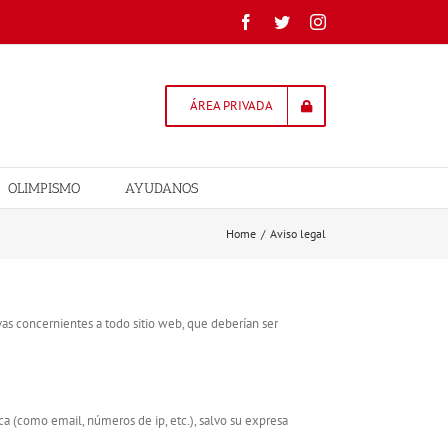
Facebook
Twitter
Instagram
ÁREA PRIVADA
OLIMPISMO
AYUDANOS
Home
/
Aviso legal
vas concernientes a todo sitio web, que deberían ser
a (como email, números de ip, etc.), salvo su expresa