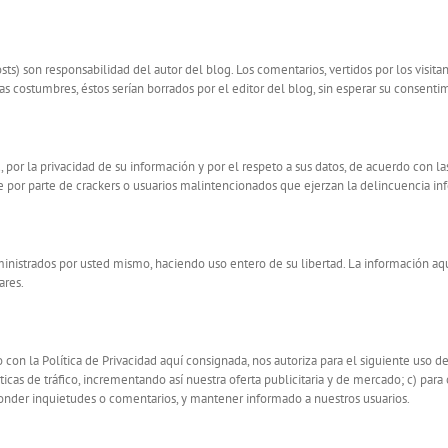
s) son responsabilidad del autor del blog. Los comentarios, vertidos por los visit
as costumbres, éstos serían borrados por el editor del blog, sin esperar su consenti
 por la privacidad de su información y por el respeto a sus datos, de acuerdo con la
 por parte de crackers o usuarios malintencionados que ejerzan la delincuencia inf
uministrados por usted mismo, haciendo uso entero de su libertad. La información 
ares.
on la Política de Privacidad aquí consignada, nos autoriza para el siguiente uso de
icas de tráfico, incrementando así nuestra oferta publicitaria y de mercado; c) para o
esponder inquietudes o comentarios, y mantener informado a nuestros usuarios.