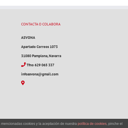
CONTACTA O COLABORA
ASVONA
Apartado Correos 1073
31080 Pamplona, Navarra
Tfno 629 065 337
infoasvona@gmail.com
as mencionadas cookies y la aceptación de nuestra
política de cookies
, pinche el