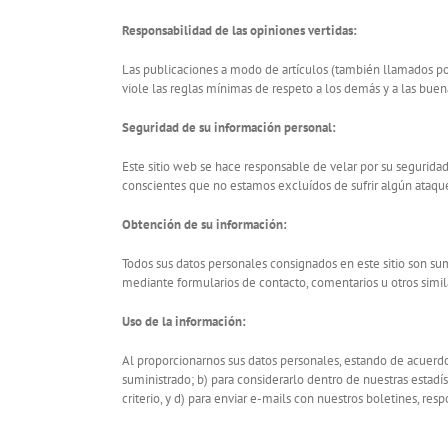
Responsabilidad de las opiniones vertidas:
Las publicaciones a modo de artículos (también llamados post
viole las reglas mínimas de respeto a los demás y a las buen
Seguridad de su información personal:
Este sitio web se hace responsable de velar por su seguridad,
conscientes que no estamos excluídos de sufrir algún ataque
Obtención de su información:
Todos sus datos personales consignados en este sitio son s
mediante formularios de contacto, comentarios u otros simil
Uso de la información:
Al proporcionarnos sus datos personales, estando de acuerdo c
suministrado; b) para considerarlo dentro de nuestras estadíst
criterio, y d) para enviar e-mails con nuestros boletines, r