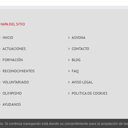
MAPA DEL SITIO
INICIO
ASVONA
ACTUACIONES
CONTACTO
FORMACIÓN
BLOG
RECONOCIMIENTOS
FAQ
VOLUNTARIADO
AVISO LEGAL
OLIMPISMO
POLITICA DE COOKIES
AYUDANOS
uario. Si continúa navegando está dando su consentimiento para la aceptación de l