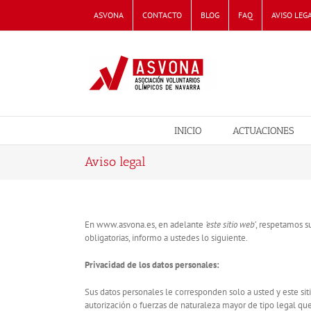
Skip
ASVONA
CONTACTO
BLOG
FAQ
AVISO LEG
to
content
INICIO
ACTUACIONES
Aviso legal
En www.asvona.es, en adelante
‘este sitio web’
, respetamos s
obligatorias, informo a ustedes lo siguiente.
Privacidad de los datos personales:
Sus datos personales le corresponden solo a usted y este si
autorización o fuerzas de naturaleza mayor de tipo legal qu