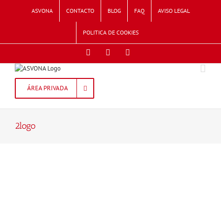
Skip
ASVONA
CONTACTO
BLOG
FAQ
AVISO LEGAL
to
content
POLITICA DE COOKIES
Facebook
Twitter
Instagram
ÁREA PRIVADA
2logo