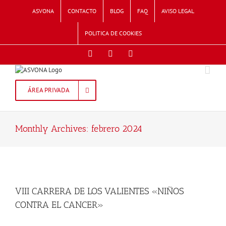
Skip
ASVONA
CONTACTO
BLOG
FAQ
AVISO LEGAL
to
content
POLITICA DE COOKIES
Facebook
Twitter
Instagram
ÁREA PRIVADA
Monthly Archives:
febrero 2024
VIII CARRERA DE LOS VALIENTES «NIÑOS
CONTRA EL CANCER»