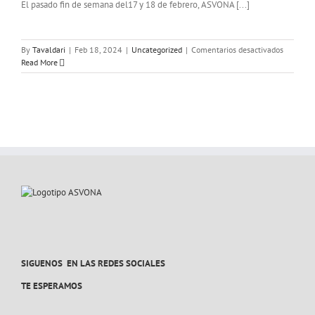
El pasado fin de semana del17 y 18 de febrero, ASVONA [...]
en
By
Tavaldari
|
Feb 18, 2024
|
Uncategorized
|
Comentarios desactivados
VIII
Read More
CARRER
DE
LOS
VALIENT
«NIÑOS
CONTRA
EL
CANCER
SIGUENOS EN LAS REDES SOCIALES
TE ESPERAMOS