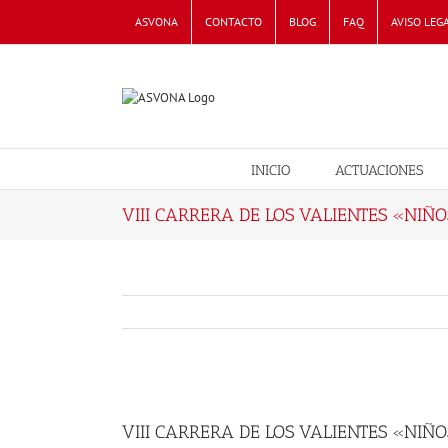
Skip
ASVONA
CONTACTO
BLOG
FAQ
AVISO LEG
to
content
INICIO
ACTUACIONES
VIII CARRERA DE LOS VALIENTES «NIÑ
View
Larger
VIII CARRERA DE LOS VALIENTES «NIÑ
Image