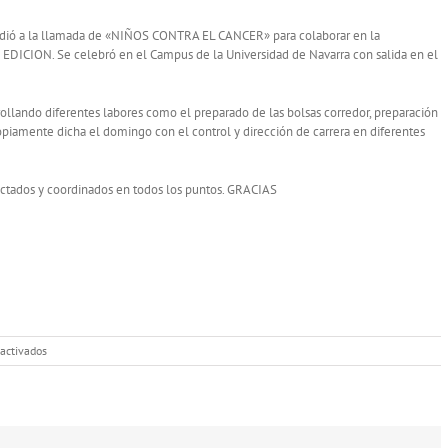
udió a la llamada de «NIÑOS CONTRA EL CANCER» para colaborar en la
DICION. Se celebró en el Campus de la Universidad de Navarra con salida en el
llando diferentes labores como el preparado de las bolsas corredor, preparación
ropiamente dicha el domingo con el control y dirección de carrera en diferentes
ctados y coordinados en todos los puntos. GRACIAS
en
activados
VIII
CARRERA
DE
LOS
VALIENTES