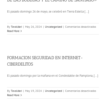
El pasado domingo 26 de mayo, se celebró en Tierra Estella [...]
en
By
Tavaldari
|
May 26, 2024
|
Uncategorized
|
Comentarios desactivados
DESAFI
Read More
OVERTR
ADVENT
–
«LA
RUTA
DE
FORMACION SEGURIDAD EN INTERNET-
LAS
CIBERDELITOS
BODEGA
Y
EL
El pasado domingo por la mañana en el Condestable de Pamplona, [...]
CAMINO
DE
SANTIA
en
By
Tavaldari
|
May 19, 2024
|
Uncategorized
|
Comentarios desactivados
FORMAC
Read More
SEGURI
EN