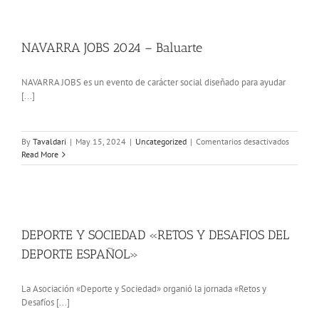
INTERNE
CIBERDE
NAVARRA JOBS 2024 – Baluarte
NAVARRA JOBS es un evento de carácter social diseñado para ayudar
[...]
en
By
Tavaldari
|
May 15, 2024
|
Uncategorized
|
Comentarios desactivados
NAVARR
Read More
JOBS
2024
–
Baluarte
DEPORTE Y SOCIEDAD «RETOS Y DESAFIOS DEL
DEPORTE ESPAÑOL»
La Asociación «Deporte y Sociedad» organió la jornada «Retos y
Desafíos [...]