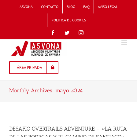
Skip
ASVONA
CONTACTO
BLOG
FAQ
AVISO LEGAL
to
content
POLITICA DE COOKIES
Facebook
Twitter
Instagram
ÁREA PRIVADA
Monthly Archives:
mayo 2024
DESAFIO OVERTRAILS ADVENTURE – «LA RUTA
DE LAS BODEGAS Y EL CAMINO DE SANTIAGO»