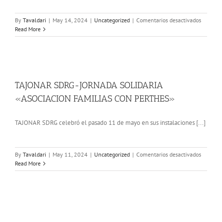
en
By
Tavaldari
|
May 14, 2024
|
Uncategorized
|
Comentarios desactivados
DEPORT
Read More
Y
SOCIED
«RETOS
Y
DESAFI
DEL
TAJONAR SDRG-JORNADA SOLIDARIA
DEPORT
«ASOCIACION FAMILIAS CON PERTHES»
ESPAÑO
TAJONAR SDRG celebró el pasado 11 de mayo en sus instalaciones [...]
en
By
Tavaldari
|
May 11, 2024
|
Uncategorized
|
Comentarios desactivados
TAJONA
Read More
SDRG-
JORNAD
SOLIDAR
«ASOCI
FAMILIA
CON