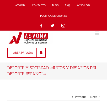
Skip
ASVONA
CONTACTO
BLOG
FAQ
AVISO LEGAL
to
content
POLITICA DE COOKIES
Facebook
Twitter
Instagram
ÁREA PRIVADA
DEPORTE Y SOCIEDAD «RETOS Y DESAFIOS DEL
DEPORTE ESPAÑOL»
Previous
Next