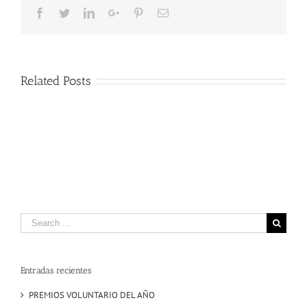
DEL
Facebook
Twitter
LinkedIn
Google+
Pinterest
Email
DEPORT
ESPAÑO
Related Posts
Search
for:
Entradas recientes
PREMIOS VOLUNTARIO DEL AÑO