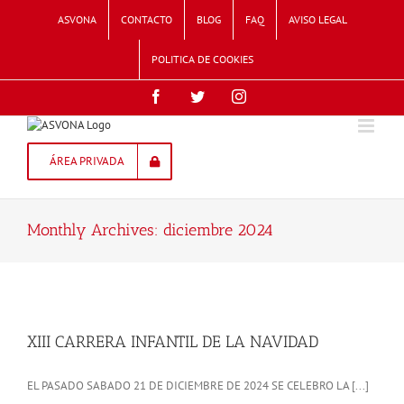
Skip
ASVONA
CONTACTO
BLOG
FAQ
AVISO LEGAL
to
content
POLITICA DE COOKIES
Facebook
Twitter
Instagram
ÁREA PRIVADA
Monthly Archives:
diciembre 2024
XIII CARRERA INFANTIL DE LA NAVIDAD
EL PASADO SABADO 21 DE DICIEMBRE DE 2024 SE CELEBRO LA [...]