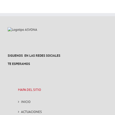
A
PEDRALBA
Y
PAIPORTA
29
y
30
NOVIEMBR
/1
DICIEMBR
2024
SIGUENOS EN LAS REDES SOCIALES
TE ESPERAMOS
MAPA DEL SITIO
INICIO
ACTUACIONES