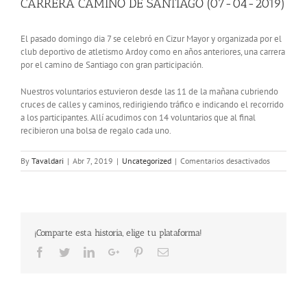
CARRERA CAMINO DE SANTIAGO (07-04-2019)
El pasado domingo dia 7 se celebró en Cizur Mayor y organizada por el
club deportivo de atletismo Ardoy como en años anteriores, una carrera
por el camino de Santiago con gran participación.
Nuestros voluntarios estuvieron desde las 11 de la mañana cubriendo
cruces de calles y caminos, redirigiendo tráfico e indicando el recorrido
a los participantes. Allí acudimos con 14 voluntarios que al final
recibieron una bolsa de regalo cada uno.
en
By
Tavaldari
|
Abr 7, 2019
|
Uncategorized
|
Comentarios desactivados
CARRERA
CAMINO
DE
SANTIAGO
(07-
¡Comparte esta historia, elige tu plataforma!
04-
2019)
Facebook
Twitter
LinkedIn
Google+
Pinterest
Email