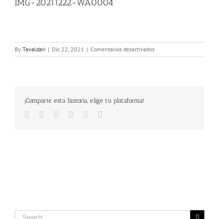
IMG-20211222-WA0004
en
By
Tavaldari
|
Dic 22, 2021
|
Comentarios desactivados
IMG-
20211222-
WA0004
¡Comparte esta historia, elige tu plataforma!
Facebook
Twitter
LinkedIn
Google+
Pinterest
Email
Search