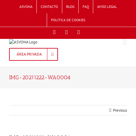
Skip
ASVONA
CONTACTO
BLOG
FAQ
AVISO LEGAL
to
content
POLITICA DE COOKIES
Facebook
Twitter
Instagram
ÁREA PRIVADA
IMG-20211222-WA0004
Previous