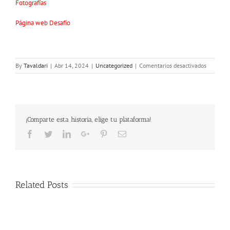
Fotografías
Página web Desafío
en
By
Tavaldari
|
Abr 14, 2024
|
Uncategorized
|
Comentarios desactivados
DESAFIO
OVERTRA
ADVENTU
FUGA
DE
¡Comparte esta historia, elige tu plataforma!
EZKABA
VALLE
Facebook
Twitter
LinkedIn
Google+
Pinterest
Email
DE
ERRO»
Related Posts