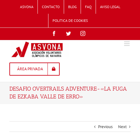
Skip
ASVONA
CONTACTO
BLOG
FAQ
AVISO LEGAL
to
content
POLITICA DE COOKIES
Facebook
Twitter
Instagram
ÁREA PRIVADA
DESAFIO OVERTRAILS ADVENTURE-«LA FUGA
DE EZKABA VALLE DE ERRO»
Previous
Next