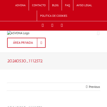
Skip
ASVONA
CONTACTO
BLOG
FAQ
AVISO LEGAL
to
content
POLITICA DE COOKIES
Facebook
Twitter
Instagram
ÁREA PRIVADA
20240530_1112572
Previous