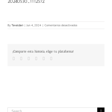
20240530_1112572
en
By
Tavaldari
|
Jun 4, 2024
|
Comentarios desactivados
20240530_1112572
¡Comparte esta historia, elige tu plataforma!
Facebook
Twitter
LinkedIn
Google+
Pinterest
Email
Search