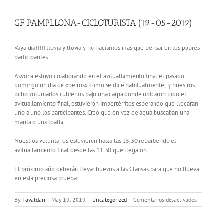
GF PAMPLLONA-CICLOTURISTA (19-05-2019)
Vaya dia!!!!! llovia y llovia y no hacíamos mas que pensar en los pobres
participantes.
Asvona estuvo colaborando en el avituallamiento final el pasado
domingo un dia de «perros» como se dice habitualmente, y nuestros
ocho voluntarios cubiertos bajo una carpa donde ubicaron todo el
avituallamiento final, estuvieron impertérritos esperando que llegaran
uno a uno los participantes. Creo que en vez de agua buscaban una
manta o una toalla.
Nuestros voluntarios estuvieron hasta las 15,30 repartiendo el
avituallamiento final desde las 11.30 que llegaron.
El próximo año deberán llevar huevos a las Clarisas para que no llueva
en esta preciosa prueba.
en
By
Tavaldari
|
May 19, 2019
|
Uncategorized
|
Comentarios desactivados
GF
PAMPLL