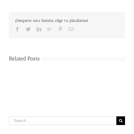
CICLOTU
(19-
05-
¡Comparte esta historia, elige tu plataforma!
2019)
Facebook
Twitter
LinkedIn
Google+
Pinterest
Email
Related Posts
Search
for: