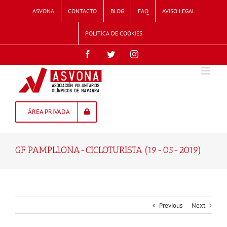
Skip
ASVONA
CONTACTO
BLOG
FAQ
AVISO LEGAL
to
content
POLITICA DE COOKIES
Facebook
Twitter
Instagram
ÁREA PRIVADA
GF PAMPLLONA-CICLOTURISTA (19-05-2019)
Previous
Next