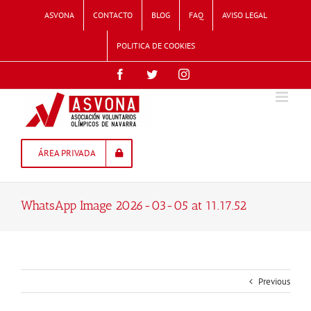
Skip
ASVONA
CONTACTO
BLOG
FAQ
AVISO LEGAL
to
content
POLITICA DE COOKIES
Facebook
Twitter
Instagram
ÁREA PRIVADA
WhatsApp Image 2026-03-05 at 11.17.52
Previous