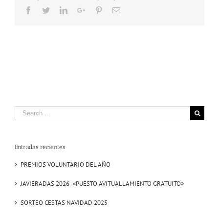
11.17.52
Facebook
Twitter
LinkedIn
Google+
Pinterest
Email
Search
for:
Entradas recientes
PREMIOS VOLUNTARIO DEL AÑO
JAVIERADAS 2026 -«PUESTO AVITUALLAMIENTO GRATUITO»
SORTEO CESTAS NAVIDAD 2025