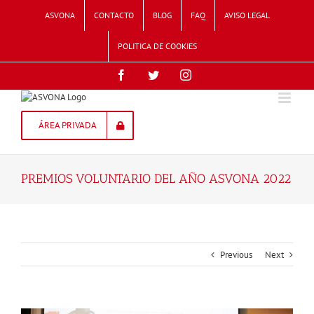
Skip
ASVONA
CONTACTO
BLOG
FAQ
AVISO LEGAL
to
content
POLITICA DE COOKIES
Facebook
Twitter
Instagram
ÁREA PRIVADA
PREMIOS VOLUNTARIO DEL AÑO ASVONA 2022
Previous
Next