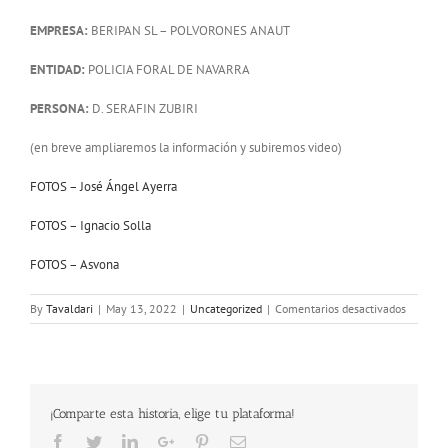
EMPRESA:
BERIPAN SL – POLVORONES ANAUT
ENTIDAD:
POLICIA FORAL DE NAVARRA
PERSONA:
D. SERAFIN ZUBIRI
(en breve ampliaremos la información y subiremos video)
FOTOS – José Ángel Ayerra
FOTOS – Ignacio Solla
FOTOS – Asvona
en
By
Tavaldari
|
May 13, 2022
|
Uncategorized
|
Comentarios desactivados
PREMIO
VOLUNT
DEL
AÑO
ASVONA
¡Comparte esta historia, elige tu plataforma!
2022
Facebook
Twitter
LinkedIn
Google+
Pinterest
Email