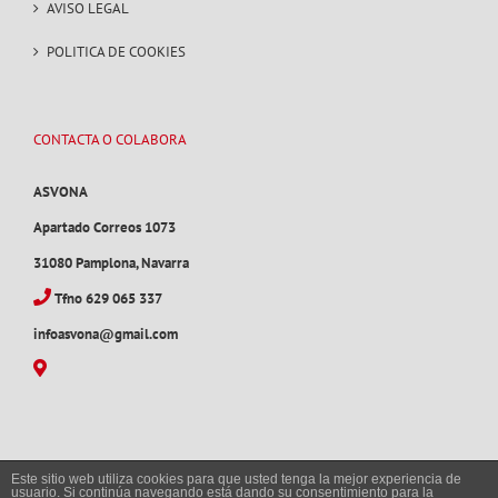
AVISO LEGAL
POLITICA DE COOKIES
CONTACTA O COLABORA
ASVONA
Apartado Correos 1073
31080 Pamplona, Navarra
Tfno 629 065 337
infoasvona@gmail.com
Este sitio web utiliza cookies para que usted tenga la mejor experiencia de
usuario. Si continúa navegando está dando su consentimiento para la