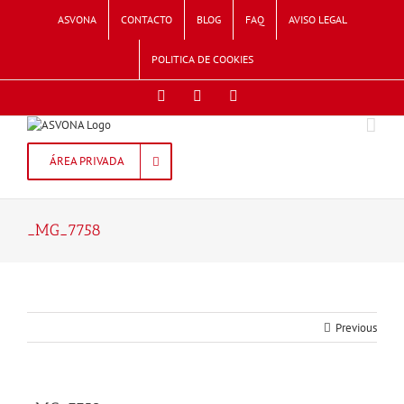
Skip
ASVONA
CONTACTO
BLOG
FAQ
AVISO LEGAL
to
content
POLITICA DE COOKIES
Facebook
Twitter
Instagram
ÁREA PRIVADA
_MG_7758
Previous