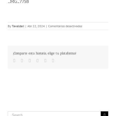
_MG_7758
en
By
Tavaldari
|
Abr 22, 2024
|
Comentarios desactivados
_MG_7758
¡Comparte esta historia, elige tu plataforma!
Facebook
Twitter
LinkedIn
Google+
Pinterest
Email
Search