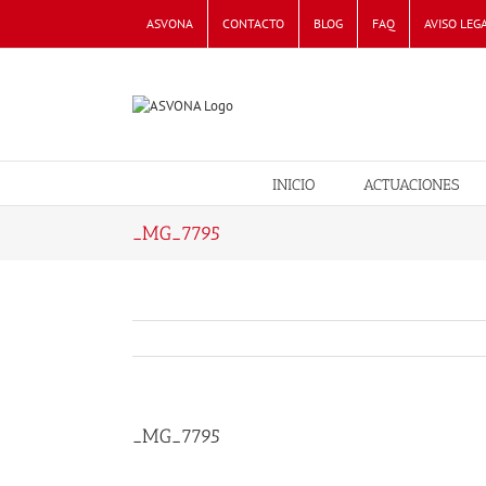
Skip
ASVONA
CONTACTO
BLOG
FAQ
AVISO LEG
to
content
INICIO
ACTUACIONES
_MG_7795
_MG_7795