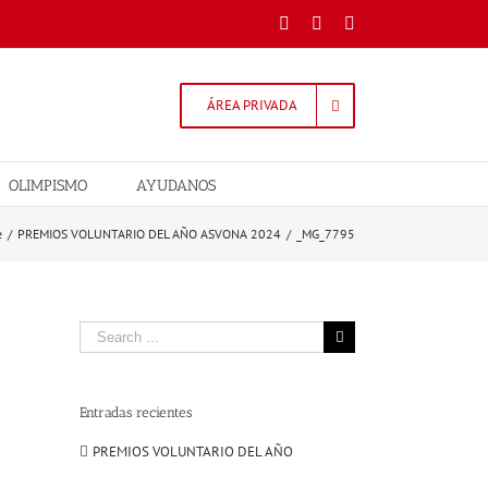
Facebook
Twitter
Instagram
ÁREA PRIVADA
OLIMPISMO
AYUDANOS
e
/
PREMIOS VOLUNTARIO DEL AÑO ASVONA 2024
/
_MG_7795
Search
for:
Entradas recientes
PREMIOS VOLUNTARIO DEL AÑO