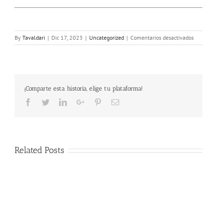
en
By
Tavaldari
|
Dic 17, 2023
|
Uncategorized
|
Comentarios desactivados
SORTEO
CESTAS
DE
NAVIDAD
(2)
¡Comparte esta historia, elige tu plataforma!
Facebook
Twitter
LinkedIn
Google+
Pinterest
Email
Related Posts