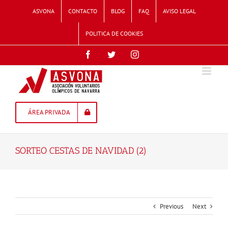
Skip
ASVONA
CONTACTO
BLOG
FAQ
AVISO LEGAL
to
content
POLITICA DE COOKIES
Facebook
Twitter
Instagram
ÁREA PRIVADA
SORTEO CESTAS DE NAVIDAD (2)
Previous
Next