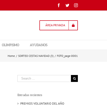
Facebook
Twitter
Instagram
ÁREA PRIVADA
OLIMPISMO
AYUDANOS
Home
/
SORTEO CESTAS NAVIDAD (3)
/
FOTO_page-0001
Search
for:
Entradas recientes
PREMIOS VOLUNTARIO DEL AÑO