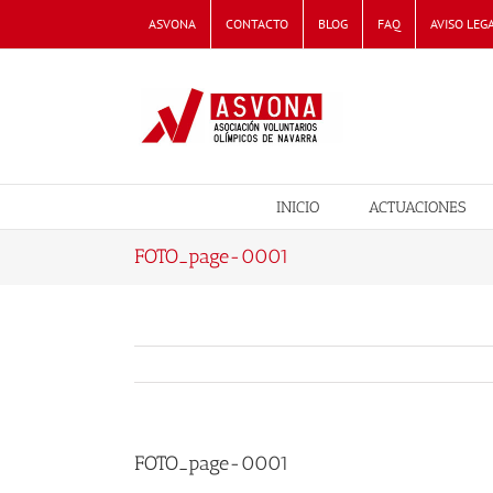
Skip
ASVONA
CONTACTO
BLOG
FAQ
AVISO LEG
to
content
INICIO
ACTUACIONES
FOTO_page-0001
FOTO_page-0001