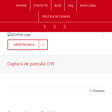
Skip
ASVONA
CONTACTO
BLOG
FAQ
AVISO LEGAL
to
content
POLITICA DE COOKIES
Facebook
Twitter
Instagram
ÁREA PRIVADA
Captura de pantalla (19)
Previous