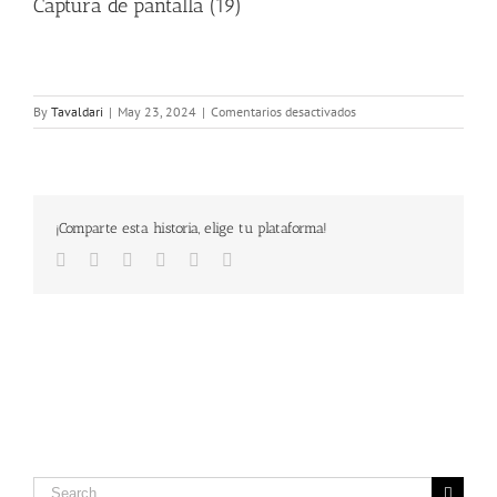
Captura de pantalla (19)
en
By
Tavaldari
|
May 23, 2024
|
Comentarios desactivados
Captura
de
pantalla
(19)
¡Comparte esta historia, elige tu plataforma!
Facebook
Twitter
LinkedIn
Google+
Pinterest
Email
Search