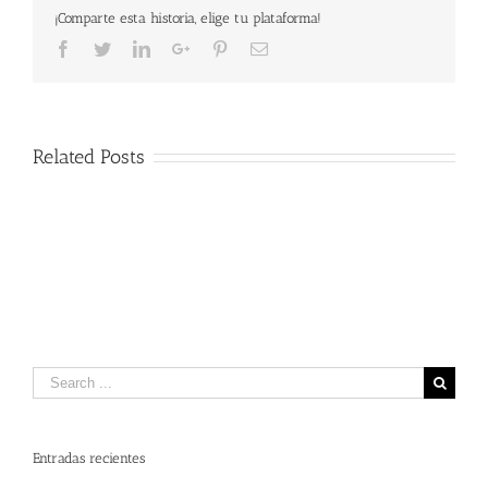
LA
¡Comparte esta historia, elige tu plataforma!
GOTA
DE
Facebook
Twitter
LinkedIn
Google+
Pinterest
Email
LECHE-
Related Posts
Search
for:
Entradas recientes