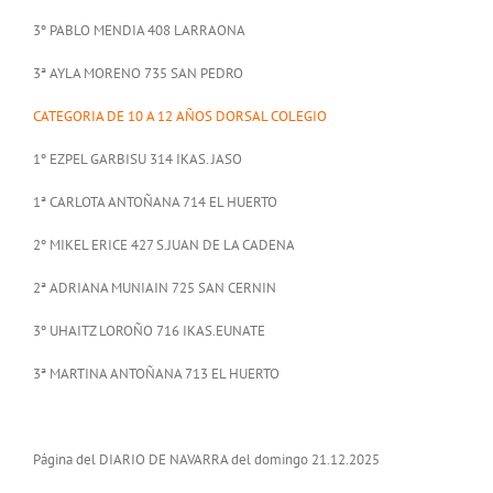
3º PABLO MENDIA 408 LARRAONA
3ª AYLA MORENO 735 SAN PEDRO
CATEGORIA DE 10 A 12 AÑOS DORSAL COLEGIO
1º EZPEL GARBISU 314 IKAS. JASO
1ª CARLOTA ANTOÑANA 714 EL HUERTO
2º MIKEL ERICE 427 S.JUAN DE LA CADENA
2ª ADRIANA MUNIAIN 725 SAN CERNIN
3º UHAITZ LOROÑO 716 IKAS.EUNATE
3ª MARTINA ANTOÑANA 713 EL HUERTO
Página del DIARIO DE NAVARRA del domingo 21.12.2025