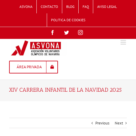
Skip
ASVONA
CONTACTO
BLOG
FAQ
AVISO LEGAL
to
content
POLITICA DE COOKIES
Facebook
Twitter
Instagram
ÁREA PRIVADA
XIV CARRERA INFANTIL DE LA NAVIDAD 2025
Previous
Next