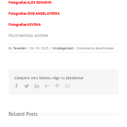
Fotografías ALEX KOSARIM
Fotografías JOSE ANGEL AYERRA
Fotografías ASVONA
FELIZ NAVIDAD. ASVONA
en
By
Tavaldari
|
Dic 20, 2025
|
Uncategorized
|
Comentarios desactivados
XIV
CARRERA
INFANTIL
DE
LA
¡Comparte esta historia, elige tu plataforma!
NAVIDAD
2025
Facebook
Twitter
LinkedIn
Google+
Pinterest
Email
Related Posts