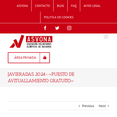
Skip
ASVONA
CONTACTO
BLOG
FAQ
AVISO LEGAL
to
content
POLITICA DE COOKIES
Facebook
Twitter
Instagram
ÁREA PRIVADA
JAVIERADAS 2024-«PUESTO DE
AVITUALLAMIENTO GRATUITO»
Previous
Next