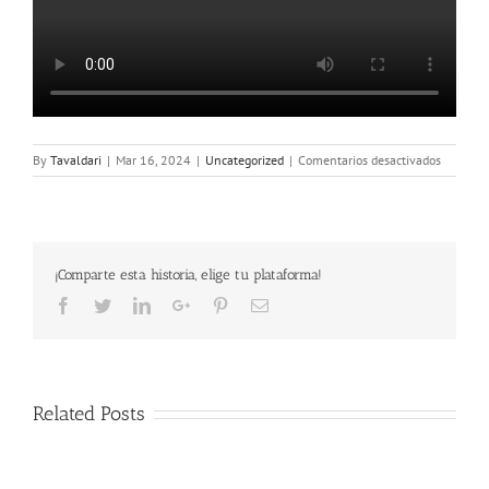
en
By
Tavaldari
|
Mar 16, 2024
|
Uncategorized
|
Comentarios desactivados
JAVIERA
2024-«
DE
AVITUA
GRATUI
¡Comparte esta historia, elige tu plataforma!
Facebook
Twitter
LinkedIn
Google+
Pinterest
Email
Related Posts