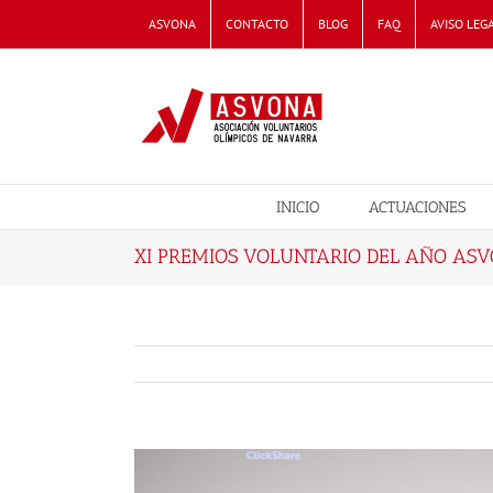
Skip
ASVONA
CONTACTO
BLOG
FAQ
AVISO LEG
to
content
INICIO
ACTUACIONES
XI PREMIOS VOLUNTARIO DEL AÑO AS
View
Larger