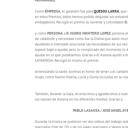
HERNANDEZ
.
Como
EMPRESA
, el galardón fue para
QUESOS LARRA
, que
en estos Premios, todos hemos podido degustar sus extraordi
embajadores. Recogió el premio su Gerente y cofundador
D
y como
PERSONA
a
D. ISIDRO MONTORO LOPEZ
, persona a
de catástrofe y necesidad como fue la DANA que asoló much
ayudando e intentado solucionar las necesidades de sus ve
sopesó bajar a ayudar, pero lo complicado del momento lo d
ayudar en lo que pudiésemos. Gracias a él Asvona ayudó a 
CATARROJA. Recogió él mismo el premio
Amenizando la tarde, tuvimos el honor de tener a el cantan
mujer, como fueron Noelia, Lucía y Gloria incluidas en su n
También, durante la Gala, reconocimos y agradecimos a nues
los valores de Asvona en los diferentes medios. Gracias a:
PABLO LASAOSA / JOSE ANGEL AYE
Durante la misma se pudieron ver dos videos del trabajo rea
realizadas (Más de 70) y de los viajes realizados a Valencia