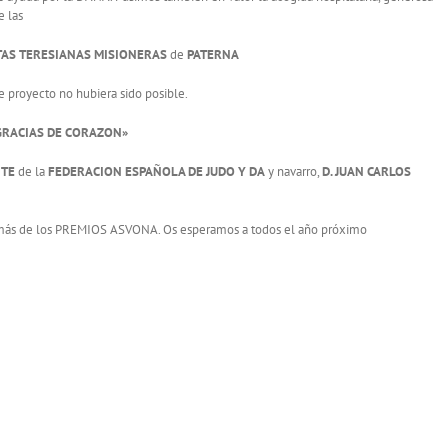
e las
AS TERESIANAS MISIONERAS
de
PATERNA
te proyecto no hubiera sido posible.
GRACIAS DE CORAZON»
NTE
de la
FEDERACION ESPAÑOLA DE JUDO Y DA
y navarro,
D. JUAN CARLOS
n más de los PREMIOS ASVONA. Os esperamos a todos el año próximo