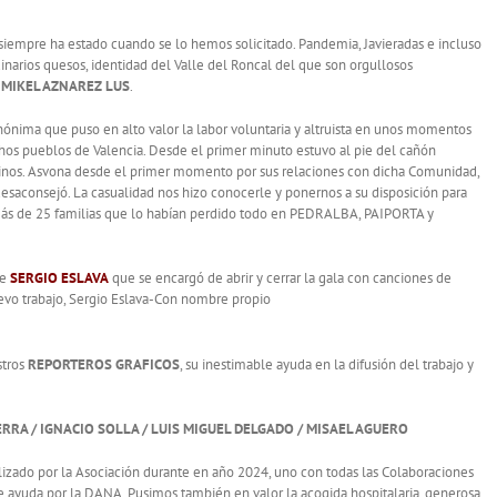
 siempre ha estado cuando se lo hemos solicitado. Pandemia, Javieradas e incluso
narios quesos, identidad del Valle del Roncal del que son orgullosos
. MIKEL AZNAREZ LUS
.
nónima que puso en alto valor la labor voluntaria y altruista en unos momentos
os pueblos de Valencia. Desde el primer minuto estuvo al pie del cañón
cinos. Asvona desde el primer momento por sus relaciones con dicha Comunidad,
esaconsejó. La casualidad nos hizo conocerle y ponernos a su disposición para
más de 25 familias que lo habían perdido todo en PEDRALBA, PAIPORTA y
te
SERGIO ESLAVA
que se encargó de abrir y cerrar la gala con canciones de
uevo trabajo, Sergio Eslava-Con nombre propio
tros
REPORTEROS GRAFICOS
, su inestimable ayuda en la difusión del trabajo y
RRA / IGNACIO SOLLA / LUIS MIGUEL DELGADO / MISAEL AGUERO
lizado por la Asociación durante en año 2024, uno con todas las Colaboraciones
 de ayuda por la DANA. Pusimos también en valor la acogida hospitalaria, generosa