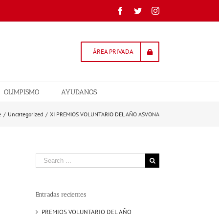
Facebook
Twitter
Instagram
ÁREA PRIVADA
OLIMPISMO
AYUDANOS
e
/
Uncategorized
/
XI PREMIOS VOLUNTARIO DEL AÑO ASVONA
Search
for:
Entradas recientes
PREMIOS VOLUNTARIO DEL AÑO