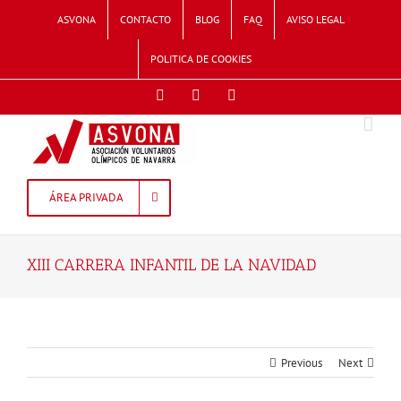
Skip
ASVONA
CONTACTO
BLOG
FAQ
AVISO LEGAL
to
content
POLITICA DE COOKIES
Facebook
Twitter
Instagram
ÁREA PRIVADA
XIII CARRERA INFANTIL DE LA NAVIDAD
Previous
Next