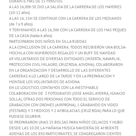
DURANTE MAS DE 15 MINUTOS
A LAS 16,00h SE DIO LA SALIDA DE LA CARRERA DE LOS MAYORES
(10-12 años)
A LAS 16, 15H SE CONTINUO CON LA CARRERA DE LOS MEDIANOS
(de 7 a 9 años)
Y TERMINAMOS A LAS 16,30h CON LA CARRERA DE LOS MAS PEQUES
DE LA CASA (hasta 6 años)
PARTICIPARON DOS NIÑOS EN SILLA RUEDAS
A LA CONCLUSION DE LA CARRERA, TODOS RECIBIERON UNA BOLSA-
MOCHILA CON NUMEROSOS REGALOS Y UN BUFF DE NAVIDAD
69 VOLUNTARIOS DE DIVERSAS ENTIDADES (INSERTA, NAVARLIK,
PROTECCION CIVIL MILAGRO, CRUZ ROJA, ASVONA), COLABORARON
EN LA ORGANIZACION Y DESARROLLO DE LAS DIFERENTES
CARRERAS A LO LARGO DE LA TARDE Y EN LA PREPARACION Y
MONTAJE LOS VOLUNTARIOS DE ASVONA
EN LO LOGISTICO, CONTAMOS CON LA INESTIMABLE
COLABORACION DE 2 FOTOGRAFOS (JOSE ANGEL AYERRA, IGNACIO
SOLLA), OTRAS DOS PERSONAS CON TODO EL SERVICIO DE
GRABACION CON DRONES (AIRPRONA), 1 GRABANDO EN VIDEO
(FESTARO) Y 3 MEDICOS Y 2 AMBULACIAS (CRUZ ROJA) PARA LO QUE
PUDIESE OCURRIR.
SE PREPARARON UNAS 25 BOLSAS PARA NIÑOS CELIACOS Y HUBO
DESDE LAS 10 DE LA MAÑANA MUSICA NAVIDEÑA DE AMBIENTE
ADEMAS DE LOS 850 PARTICIPANTES, SE CONGREGARON CIENTOS