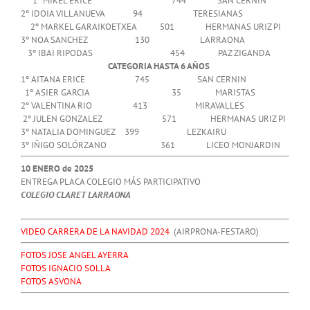
1º MIKEL ERICE 744 SAN CERNIN
2º IDOIA VILLANUEVA 94 TERESIANAS
2º MARKEL GARAIKOETXEA 501 HERMANAS URIZ PI
3º NOA SANCHEZ 130 LARRAONA
3º IBAI RIPODAS 454 PAZ ZIGANDA
CATEGORIA HASTA 6 AÑOS
1º AITANA ERICE 745 SAN CERNIN
1º ASIER GARCIA 35 MARISTAS
2º VALENTINA RIO 413 MIRAVALLES
2º JULEN GONZALEZ 571 HERMANAS URIZ PI
3º NATALIA DOMINGUEZ 399 LEZKAIRU
3º IÑIGO SOLÓRZANO 361 LICEO MONJARDIN
10 ENERO de 2025
ENTREGA PLACA COLEGIO MÁS PARTICIPATIVO
COLEGIO CLARET LARRAONA
VIDEO CARRERA DE LA NAVIDAD 2024
(AIRPRONA-FESTARO)
FOTOS JOSE ANGEL AYERRA
FOTOS IGNACIO SOLLA
FOTOS ASVONA