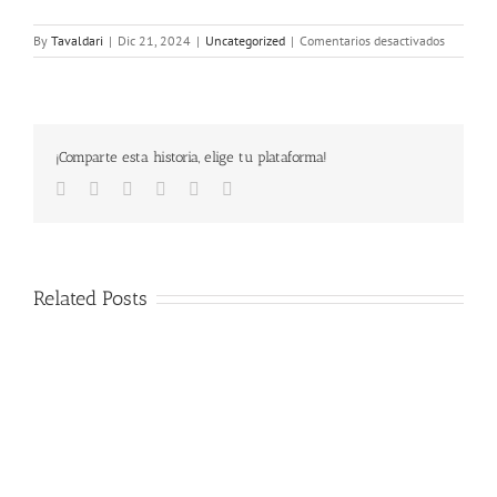
en
By
Tavaldari
|
Dic 21, 2024
|
Uncategorized
|
Comentarios desactivados
XIII
CARRERA
INFANTIL
DE
LA
¡Comparte esta historia, elige tu plataforma!
NAVIDAD
Facebook
Twitter
LinkedIn
Google+
Pinterest
Email
Related Posts