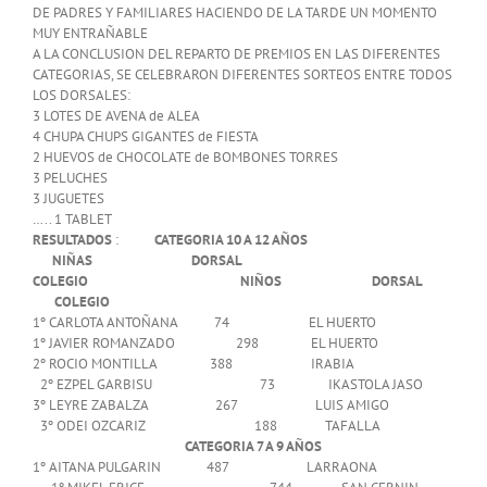
DE PADRES Y FAMILIARES HACIENDO DE LA TARDE UN MOMENTO
MUY ENTRAÑABLE
A LA CONCLUSION DEL REPARTO DE PREMIOS EN LAS DIFERENTES
CATEGORIAS, SE CELEBRARON DIFERENTES SORTEOS ENTRE TODOS
LOS DORSALES:
3 LOTES DE AVENA de ALEA
4 CHUPA CHUPS GIGANTES de FIESTA
2 HUEVOS de CHOCOLATE de BOMBONES TORRES
3 PELUCHES
3 JUGUETES
….. 1 TABLET
RESULTADOS
:
CATEGORIA 10 A 12 AÑOS
NIÑAS DORSAL
COLEGIO NIÑOS DORSAL
COLEGIO
1º CARLOTA ANTOÑANA 74 EL HUERTO
1º JAVIER ROMANZADO 298 EL HUERTO
2º ROCIO MONTILLA 388 IRABIA
2º EZPEL GARBISU 73 IKASTOLA JASO
3º LEYRE ZABALZA 267 LUIS AMIGO
3º ODEI OZCARIZ 188 TAFALLA
CATEGORIA 7 A 9 AÑOS
1º AITANA PULGARIN 487 LARRAONA