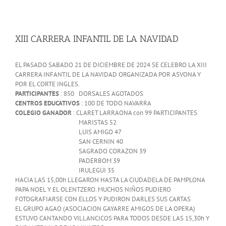
View
Larger
XIII CARRERA INFANTIL DE LA NAVIDAD
Image
EL PASADO SABADO 21 DE DICIEMBRE DE 2024 SE CELEBRO LA XIII
CARRERA INFANTIL DE LA NAVIDAD ORGANIZADA POR ASVONA Y
POR EL CORTE INGLES.
PARTICIPANTES
: 850 DORSALES AGOTADOS
CENTROS EDUCATIVOS
: 100 DE TODO NAVARRA
COLEGIO GANADOR
: CLARET LARRAONA con 99 PARTICIPANTES
MARISTAS 52
LUIS AMIGO 47
SAN CERNIN 40
SAGRADO CORAZON 39
PADERBOM 39
IRULEGUI 35
HACIA LAS 15,00h LLEGARON HASTA LA CIUDADELA DE PAMPLONA
PAPA NOEL Y EL OLENTZERO. MUCHOS NIÑOS PUDIERO
FOTOGRAFIARSE CON ELLOS Y PUDIRON DARLES SUS CARTAS
EL GRUPO AGAO (ASOCIACION GAYARRE AMIGOS DE LA OPERA)
ESTUVO CANTANDO VILLANCICOS PARA TODOS DESDE LAS 15,30h Y