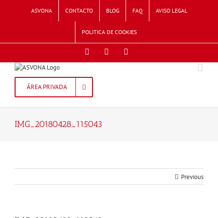
Skip
ASVONA
CONTACTO
BLOG
FAQ
AVISO LEGAL
to
content
POLITICA DE COOKIES
Facebook
Twitter
Instagram
ÁREA PRIVADA
IMG_20180428_115043
Previous