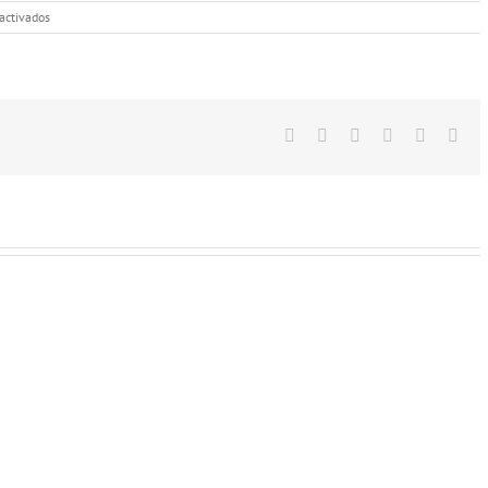
en
activados
GALA
DEL
PATROCINIO
DEPORTIVO
2024
Facebook
Twitter
LinkedIn
Google+
Pinterest
Ema