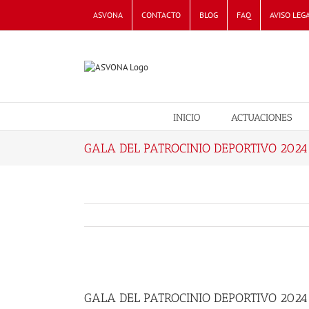
Skip
ASVONA
CONTACTO
BLOG
FAQ
AVISO LEG
to
content
INICIO
ACTUACIONES
GALA DEL PATROCINIO DEPORTIVO 2024
View
Larger
GALA DEL PATROCINIO DEPORTIVO 2024
Image