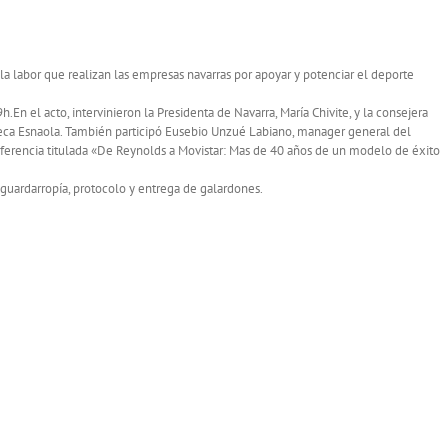
a labor que realizan las empresas navarras por apoyar y potenciar el deporte
.En el acto, intervinieron la Presidenta de Navarra, María Chivite, y la consejera
beca Esnaola. También participó Eusebio Unzué Labiano, manager general del
nferencia titulada «De Reynolds a Movistar: Mas de 40 años de un modelo de éxito
uardarropía, protocolo y entrega de galardones.