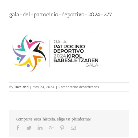
gala-del-patrocinio-deportivo-2024–277
en
By
Tavaldari
|
May 24, 2024
|
Comentarios desactivados
gala-
del-
patrocinio-
deportivo-
2024–
¡Comparte esta historia, elige tu plataforma!
277
Facebook
Twitter
LinkedIn
Google+
Pinterest
Email