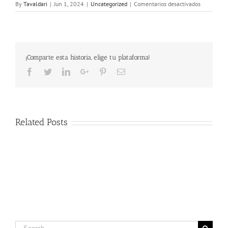
en
By
Tavaldari
|
Jun 1, 2024
|
Uncategorized
|
Comentarios desactivados
125
AÑOS
DE
LAS
TROPAS
¡Comparte esta historia, elige tu plataforma!
DE
MONTAÑA
Facebook
Twitter
LinkedIn
Google+
Pinterest
Email
-
ELENA
ACAZ,
CAZADOR
HONORAR
Related Posts
DE
MONTAÑA
Search