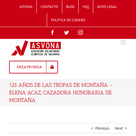
Skip
ASVONA
CONTACTO
BLOG
FAQ
AVISO LEGAL
to
content
POLITICA DE COOKIES
Facebook
Twitter
Instagram
ÁREA PRIVADA
125 AÑOS DE LAS TROPAS DE MONTAÑA -
ELENA ACAZ, CAZADORA HONORARIA DE
MONTAÑA
Previous
Next