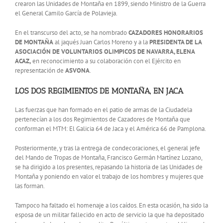
crearon las Unidades de Montaña en 1899, siendo Ministro de la Guerra
el General Camilo García de Polavieja.
En el transcurso del acto, se ha nombrado
CAZADORES HONORARIOS
DE MONTAÑA
al jaqués Juan Carlos Moreno y a la
PRESIDENTA DE LA
ASOCIACIÓN DE VOLUNTARIOS OLIMPICOS DE NAVARRA, ELENA
ACAZ,
en reconocimiento a su colaboración con el Ejército en
representación de
ASVONA
.
LOS DOS REGIMIENTOS DE MONTAÑA, EN JACA
Las fuerzas que han formado en el patio de armas de la Ciudadela
pertenecían a los dos Regimientos de Cazadores de Montaña que
conforman el MTM: El Galicia 64 de Jaca y el América 66 de Pamplona.
Posteriormente, y tras la entrega de condecoraciones, el general jefe
del Mando de Tropas de Montaña, Francisco Germán Martínez Lozano,
se ha dirigido a los presentes, repasando la historia de las Unidades de
Montaña y poniendo en valor el trabajo de los hombres y mujeres que
las forman.
Tampoco ha faltado el homenaje a los caídos. En esta ocasión, ha sido la
esposa de un militar fallecido en acto de servicio la que ha depositado