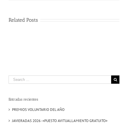
1
y
2
Related Posts
DE
JUNIO
(PABELLO
UPNA)
Search
for:
Entradas recientes
PREMIOS VOLUNTARIO DEL AÑO
JAVIERADAS 2026 -«PUESTO AVITUALLAMIENTO GRATUITO»