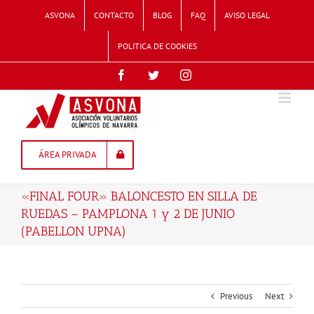
Skip
ASVONA
CONTACTO
BLOG
FAQ
AVISO LEGAL
to
content
POLITICA DE COOKIES
Facebook
Twitter
Instagram
ÁREA PRIVADA
«FINAL FOUR» BALONCESTO EN SILLA DE
RUEDAS – PAMPLONA 1 y 2 DE JUNIO
(PABELLON UPNA)
Previous
Next