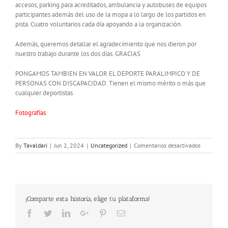
accesos, parking para acreditados, ambulancia y autobuses de equipos
participantes además del uso de la mopa a lo largo de los partidos en
pista. Cuatro voluntarios cada día apoyando a la organización.
Además, queremos detallar el agradecimiento que nos dieron por
nuestro trabajo durante los dos días. GRACIAS
PONGAMOS TAMBIEN EN VALOR EL DEPORTE PARALIMPICO Y DE
PERSONAS CON DISCAPACIDAD. Tienen el mismo mérito o más que
cualquier deportistas
Fotografías
en
By
Tavaldari
|
Jun 2, 2024
|
Uncategorized
|
Comentarios desactivados
«FINAL
FOUR»
BALONCES
EN
SILLA
¡Comparte esta historia, elige tu plataforma!
DE
RUEDAS
Facebook
Twitter
LinkedIn
Google+
Pinterest
Email
–
PAMPLON