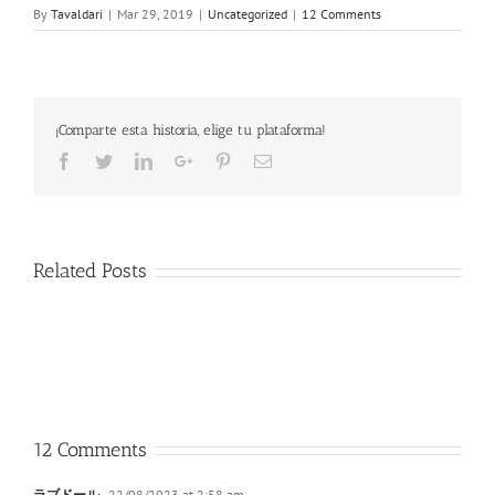
By
Tavaldari
|
Mar 29, 2019
|
Uncategorized
|
12 Comments
¡Comparte esta historia, elige tu plataforma!
Facebook
Twitter
LinkedIn
Google+
Pinterest
Email
Related Posts
12 Comments
ラブドール
22/08/2023 at 2:58 am