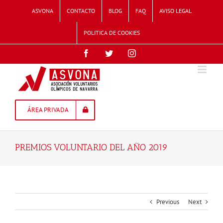
Skip
ASVONA
CONTACTO
BLOG
FAQ
AVISO LEGAL
to
content
POLITICA DE COOKIES
Facebook
Twitter
Instagram
ÁREA PRIVADA
PREMIOS VOLUNTARIO DEL AÑO 2019
Previous
Next