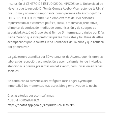
Institución al CENTRO DE ESTUDIOS OLÍMPICOS de la Universidad de
Navarra que lo recogió D. Tomás Gomez Acebo, Vicerrector de la UN. Y
por último y no menos importante, como persona a la Psicóloga Dña
LOURDES MATEO REMIRO. Se dieron cita más de 150 personas
representado al estamento político, social, empresarial, federativo,
olímpico, deportivo, de medios de comunicación y de cuerpos de
seguridad. Actuó el Grupo Vocal Tempo D’Intermezzo, dirigido por Dña,
Berta Moreno que interpretó tres piezas musicales y la última de ellas
acompañados por la solista Elena Fernandez de 16 años y que actuaba
por primera vez.
La gala estuvo atendida por 30 voluntarios de Asvona, que hicieron las
labores de recepción, acomodación y acompañamiento de invitados,
atención a la prensa, presentación del evento, comunicación en redes
sociales.
Se contó con la presencia del fotógrafo Jose Angel Ayerra que
inmortalizó los momentos más especiales y emotivos de la noche.
Gracias a todos por acompañarnos.
ALBUM FOTOGRAFICO
https://photos.app.goo.gl/ApyBDvgGnN1FVkZk6