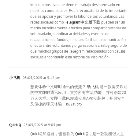
impacto positivo que tiene el trabajo desinteresado en
nuestras comunidades. Es un recordatorio de lo importante
que es apoyar y promover la labor de los voluntarios. Las
redes sociales como
Telegram中文版下载
pueden ser un
medio increíblemente efectivo para compartir historias de
voluntariado, coordinar actividades y eventos de
recaudación de fondos, e incluso facilitar la comunicación
directa entre voluntarios y organizaciones. Estoy seguro de
que muchos grupos de Telegram relacionados con causas
sociales encontrarán esta historia de inspiración.
小飞机
05/05/2025 at 5:12 pm
想要体验中文即时通讯的便捷？
纸飞机
是一款备受欢迎
的中文即时通讯应用，支持所有主流功能，并可创建20
万人大群。立即下载PC端或安卓APK安装包，开启安全
又便捷的聊天体验！b62a9bf5
Quick Q
25/05/2025 at 9:05 pm
QuickQ加速器，也被称为
Quick Q
，是一款功能强大且