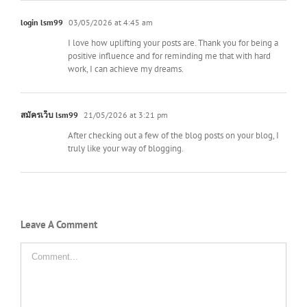
login lsm99
03/05/2026 at 4:45 am
I love how uplifting your posts are. Thank you for being a
positive influence and for reminding me that with hard
work, I can achieve my dreams.
สมัครเว็บ lsm99
21/05/2026 at 3:21 pm
After checking out a few of the blog posts on your blog, I
truly like your way of blogging.
Leave A Comment
Comment